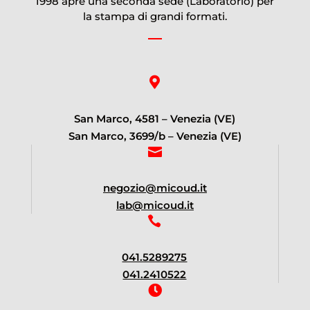
1998 apre una seconda sede (Laboratorio) per
la stampa di grandi formati.

San Marco, 4581 – Venezia (VE)
San Marco, 3699/b – Venezia (VE)

negozio@micoud.it
lab@micoud.it

041.5289275
041.2410522
