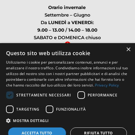
Orario invernale
Settembre – Giugno
Da
LUNEDÌ
a
VENERDì
:
9.00
–
13.00
/
14.00
–
18.00
SABATO e DOMENICA chiuso

×
Questo sito web utilizza cookie
Orario estivo
Utilizziamo i cookie per personalizzare contenuti, annunci e per
Da
LUNEDÌ
a
VENERDì
:
analizzare il nostro traffico. Condividiamo inoltre informazioni sul tuo
utilizzo del nostro sito con i nostri partner pubblicitari e di analisi che
9.00
–
17.00
continuato
potrebbero combinarle con altre informazioni che hai fornito loro o
che hanno raccolto dal tuo utilizzo dei loro servizi.
Privacy Policy
SABATO e DOMENICA chiuso
STRETTAMENTE NECESSARI
PERFORMANCE
TARGETING
FUNZIONALITÀ
MOSTRA DETTAGLI
HOME
|
CONTATTI
|
PRIVACY
|
COOKIES
|
SITEMAP
ACCETTA TUTTO
RIFIUTA TUTTO